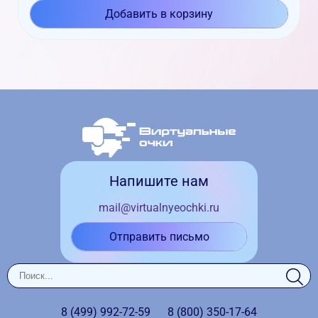
Добавить в корзину
Напишите нам
mail@virtualnyeochki.ru
Отправить письмо
8 (499)
992-72-59
8 (800)
350-17-64