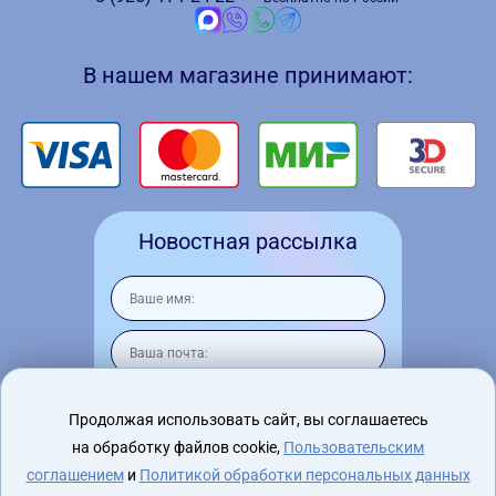
В нашем магазине принимают:
Новостная рассылка
Продолжая использовать сайт, вы соглашаетесь
на обработку файлов cookie,
Пользовательским
Я согласен на
обработку персональных
данных
соглашением
и
Политикой обработки персональных данных