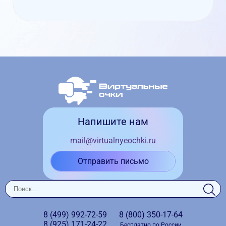
Напишите нам
mail@virtualnyeochki.ru
Отправить письмо
8 (499)
992-72-59
8 (800)
350-17-64
8 (925)
171-24-22
Бесплатно по России