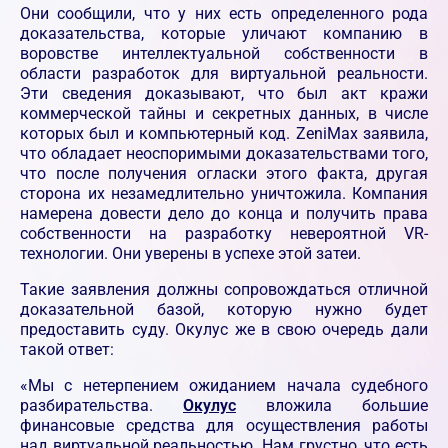
Они сообщили, что у них есть определенного рода
доказательства, которые уличают компанию в
воровстве интеллектуальной собственности в
области разработок для виртуальной реальности.
Эти сведения доказывают, что был акт кражи
коммерческой тайны и секретных данных, в числе
которых был и компьютерный код. ZeniMax заявила,
что обладает неоспоримыми доказательствами того,
что после получения огласки этого факта, другая
сторона их незамедлительно уничтожила. Компания
намерена довести дело до конца и получить права
собственности на разработку невероятной VR-
технологии. Они уверены в успехе этой затеи.
Такие заявления должны сопровождаться отличной
доказательной базой, которую нужно будет
предоставить суду. Окулус же в свою очередь дали
такой ответ:
«Мы с нетерпением ожиданием начала судебного
разбирательства.
Окулус
вложила большие
финансовые средства для осуществления работы
над виртуальной реальностью. Нам грустно, что есть