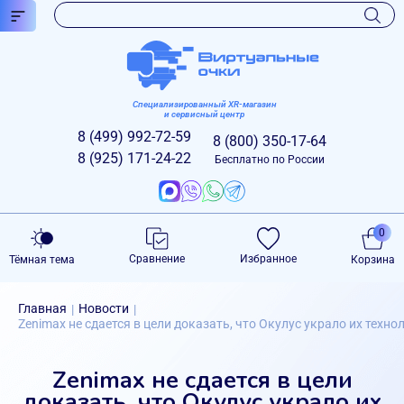
Специализированный XR-магазин
и сервисный центр
8 (499)
992-72-59
8 (800)
350-17-64
8 (925)
171-24-22
Бесплатно по России
0
Сравнение
Избранное
Тёмная тема
Корзина
Главная
Новости
|
|
Zenimax не сдается в цели доказать, что Окулус украло их техно
Zenimax не сдается в цели
доказать, что Окулус украло их