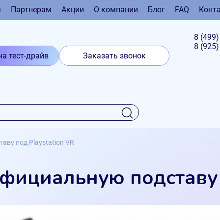
я
Партнерам
Акции
О компании
Блог
FAQ
Конт
8 (499
8 (925
на тест-драйв
Заказать звонок
аву под Playstation VR
фициальную подставу 