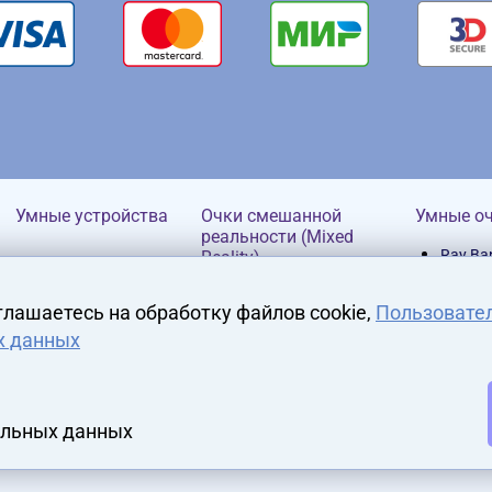
Умные устройства
Очки смешанной
Умные о
реальности (Mixed
Ray Ba
Reality)
HP
глашаетесь на обработку файлов cookie,
Пользовате
х данных
альных данных
Аксессуары
Контроллеры
Аттра
платф