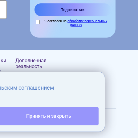
Я согласен на
обработку персональных
данных
чки
Дополненная
реальность
n
Google
Microsoft
льским соглашением
Epson
Умные очки nReal
Magic Leap
Vuzix
Dream Glass
Принять и закрыть
Lenovo
RealWear
кционы и
Видеокамеры 360
ормы
градусов