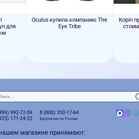
л
Oculus купила компанию The
Kopin п
уп для
Eye Tribe
стоим
ым
(499)
992-72-59
8 (800)
350-17-64
(925)
171-24-22
Бесплатно по России
 нашем магазине принимают: