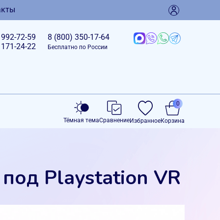
акты
)
992-72-59
8 (800)
350-17-64
)
171-24-22
Бесплатно по России
0
Тёмная тема
Сравнение
Избранное
Корзина
под Playstation VR