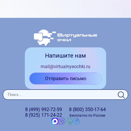
Напишите нам
mail@virtualnyeochki.ru
Отправить письмо
8 (499)
992-72-59
8 (800)
350-17-64
8 (925)
171-24-22
Бесплатно по России