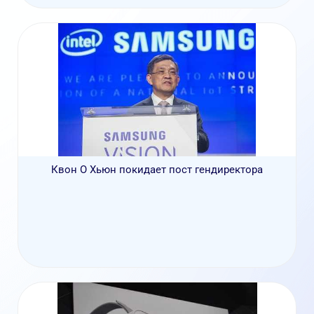
Квон О Хьюн покидает пост гендиректора