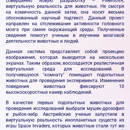
совершенно новую разработку – FreemoVR,
виртуальную реальность для животных. Не смотря
на комичность данной затеи, она носит весьма
обоснованный научный подтекст. Данный проект
направлен на отслеживание активности головного
мозга при смене окружающей среды. Полученные
сведения помогут ученым в изучении мозговой
деятельности животных и людей.
Данная система представляет собой проекцию
изображения, которая выводится на нескольких
экранах. Таким образом, воссоздается реалистичная
виртуальная среда для исследований. В
получившуюся "комнату" помещают подопытных
животных для проведения эксперимента. Изменения
поведения животных фиксируют 10
высокоскоростных камер наблюдений.
В качестве первых подопытных животных для
проведения исследований выбрали мушек-дрозофил
и рыбок-зебр. Австрийские ученые запустили в
виртуальную реальность инопланетных существ из
игры Space Invaders, которых животные стали тут же