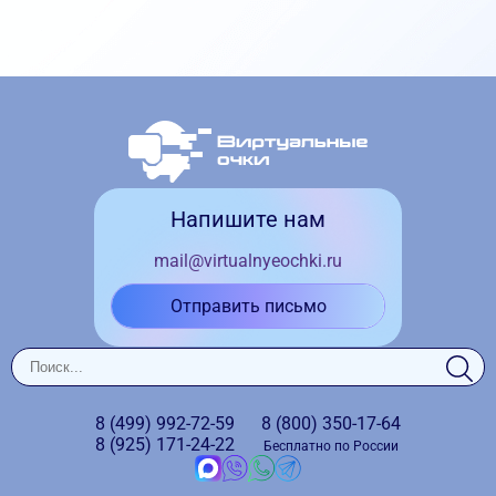
Напишите нам
mail@virtualnyeochki.ru
Отправить письмо
8 (499)
992-72-59
8 (800)
350-17-64
8 (925)
171-24-22
Бесплатно по России