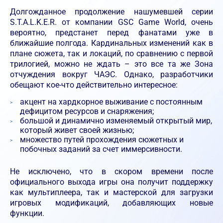
Долгожданное продолжение нашумевшей серии
S.T.A.L.K.E.R. от компании GSC Game World, очень
вероятно, предстанет перед фанатами уже в
ближайшие полгода. Кардинальных изменений как в
плане сюжета, так и локаций, по сравнению с первой
трилогией, можно не ждать – это все та же Зона
отчуждения вокруг ЧАЭС. Однако, разработчики
обещают кое-что действительно интересное:
акцент на хардкорное выживание с постоянным
дефицитом ресурсов и снаряжения;
большой и динамично изменяемый открытый мир,
который живет своей жизнью;
множество путей прохождения сюжетных и
побочных заданий за счет иммерсивности.
Не исключено, что в скором времени после
официального выхода игры она получит поддержку
как мультиплеера, так и мастерской для загрузки
игровых модификаций, добавляющих новые
функции.