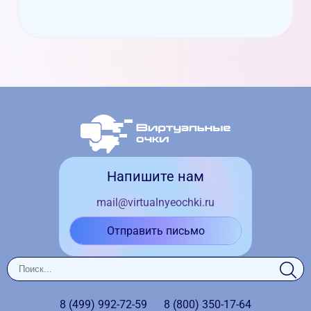
Напишите нам
mail@virtualnyeochki.ru
Отправить письмо
8 (499)
992-72-59
8 (800)
350-17-64