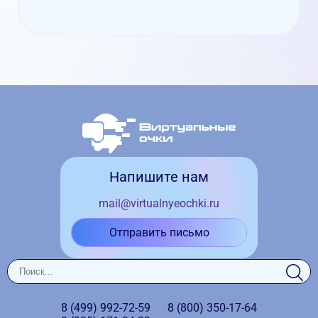
Напишите нам
mail@virtualnyeochki.ru
Отправить письмо
8 (499)
992-72-59
8 (800)
350-17-64