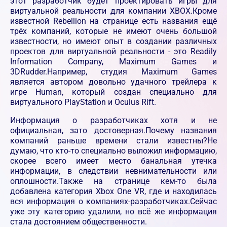
этот разработчик будет проектировать игры для
виртуальной реальности для компании XBOX.Кроме
известной Rebellion на странице есть названия ещё
трёх компаний, которые не имеют очень большой
известности, но имеют опыт в создании различных
проектов для виртуальной реальности - это Readily
Information Company, Maximum Games и
3DRudder.Например, студия Maximum Games
является автором довольно удачного трейлера к
игре Human, который создан специально для
виртуального PlayStation и Oculus Rift.
Информация о разработчиках хотя и не
официальная, зато достоверная.Почему названия
компаний раньше времени стали известны?Не
думаю, что кто-то специально выложил информацию,
скорее всего имеет место банальная утечка
информации, в следствии невнимательности или
оплошности.Также на странице кем-то была
добавлена категория Xbox One VR, где и находилась
вся информация о компаниях-разработчиках.Сейчас
уже эту категорию удалили, но всё же информация
стала достоянием общественности.