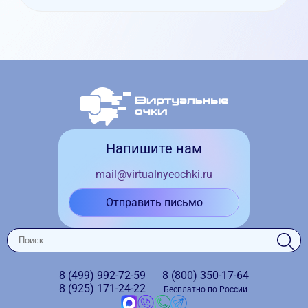
Напишите нам
mail@virtualnyeochki.ru
Отправить письмо
8 (499)
992-72-59
8 (800)
350-17-64
8 (925)
171-24-22
Бесплатно по России