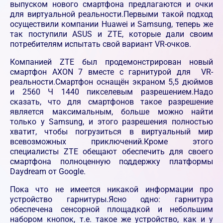
выпуском нового смартфона предлагаются и очки
для виртуальной реальности.Первыми такой подход
осуществили компании Huawei и Samsung, теперь же
так поступили ASUS и ZTE, которые дали своим
потребителям испытать свой вариант VR-очков.
Компанией ZTE был продемонстрирован новый
смартфон AXON 7 вместе с гарнитурой для VR-
реальности.Смартфон оснащён экраном 5,5 дюймов
и 2560 Ч 1440 пикселевым разрешением.Надо
сказать, что для смартфонов такое разрешение
является максимальным, больше можно найти
только у Samsung, и этого разрешения полностью
хватит, чтобы погрузиться в виртуальный мир
всевозможных приключений.Кроме этого
специалисты ZTE обещают обеспечить для своего
смартфона полноценную поддержку платформы
Daydream от Google.
Пока что не имеется никакой информации про
устройство гарнитуры.Ясно одно: гарнитура
обеспечена сенсорной площадкой и небольшим
набором кнопок, т.е. такое же устройство, как и у