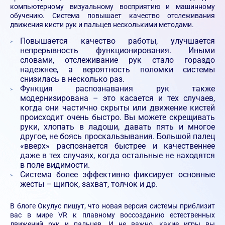
компьютерному визуальному восприятию и машинному
обучению. Система повышает качество отслеживания
движения кисти рук и пальцев несколькими методами.
Повышается качество работы, улучшается
непрерывность функционирования. Иными
словами, отслеживание рук стало гораздо
надежнее, а вероятность поломки системы
снизилась в несколько раз.
Функция распознавания рук также
модернизирована – это касается и тех случаев,
когда они частично скрыты или движение кистей
происходит очень быстро. Вы можете скрещивать
руки, хлопать в ладоши, давать пять и многое
другое, не боясь проскальзывания. Большой палец
«вверх» распознается быстрее и качественнее
даже в тех случаях, когда остальные не находятся
в поле видимости.
Система более эффективно фиксирует основные
жесты – щипок, захват, толчок и др.
В блоге Окулус пишут, что новая версия системы приблизит
вас в мире VR к плавному воссозданию естественных
движений рук и пальцев. И не важно, какие игры вы