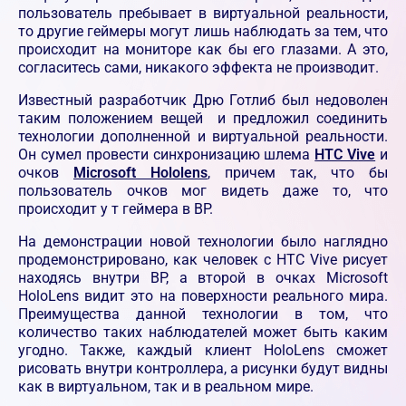
пользователь пребывает в виртуальной реальности,
то другие геймеры могут лишь наблюдать за тем, что
происходит на мониторе как бы его глазами. А это,
согласитесь сами, никакого эффекта не производит.
Известный разработчик Дрю Готлиб был недоволен
таким положением вещей и предложил соединить
технологии дополненной и виртуальной реальности.
Он сумел провести синхронизацию шлема
HTC Vive
и
очков
Microsoft Hololens
, причем так, что бы
пользователь очков мог видеть даже то, что
происходит у т геймера в ВР.
На демонстрации новой технологии было наглядно
продемонстрировано, как человек с HTC Vive рисует
находясь внутри ВР, а второй в очках Microsoft
HoloLens видит это на поверхности реального мира.
Преимущества данной технологии в том, что
количество таких наблюдателей может быть каким
угодно. Также, каждый клиент HoloLens сможет
рисовать внутри контроллера, а рисунки будут видны
как в виртуальном, так и в реальном мире.