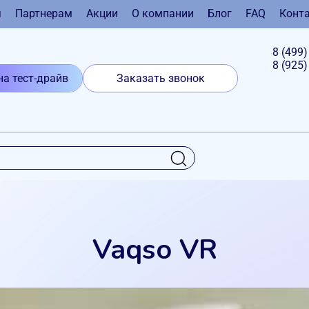
я
Партнерам
Акции
О компании
Блог
FAQ
Конт
8 (499
8 (925
на тест-драйв
Заказать звонок
Vaqso VR