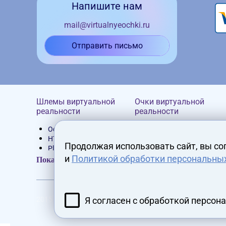
Напишите нам
mail@virtualnyeochki.ru
Отправить письмо
Шлемы виртуальной
Очки виртуальной
реальности
реальности
Oculus Rift
Homido
HTC Vive
Google Cardboard
Продолжая использовать сайт, вы со
PlayStation VR
VR Box
и
Политикой обработки персональны
Устройства Pimax
Bobovr
Показать все
Varjo
Samsung Gear VR
Valveik
Shinecon
Шлемы виртуальной
Xiaomi
реальности
Oculus
Я согласен с обработкой персон
2015 - 2026 virtualnyeochki.ru
VRgineers XTAL
Автономные VR очки
VR-ready системы