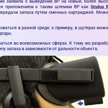
ии заявила о выведении ВР на новый, более высо
еся приложением к таким шлемам ВР как
Oculus R
передачи запаха путем сменных картриджей. Можно
аться в разной среде, к примеру, в шутерах можно
ироды.
ваться во всевозможных сферах. К тому же разраб
лу запаха в зависимости от дальности объекта.