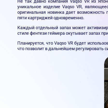
Не так давно компания Vaqso VR из Япон
уникальное изделие Vaqso VR, являюще
оригинальная новинка дает возможность 
пяти картриджей одновременно.
Каждый отдельный запах может активизиров
стиле фентези геймера окутывает запах пр
Планируется, что Vaqso VR будет использо
что позволит в дальнейшем регулировать си