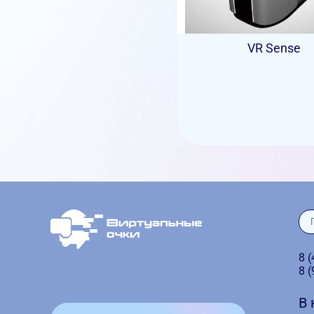
VR Sense
8 
8 
В