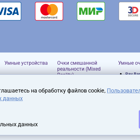
Умные устройства
Очки смешанной
Умные о
реальности (Mixed
Ray Ba
Reality)
HP
глашаетесь на обработку файлов cookie,
Пользовате
х данных
альных данных
Аксессуары
Контроллеры
Аттра
платф