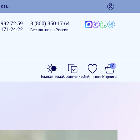
акты
)
992-72-59
8 (800)
350-17-64
)
171-24-22
Бесплатно по России
0
Тёмная тема
Сравнение
Избранное
Корзина