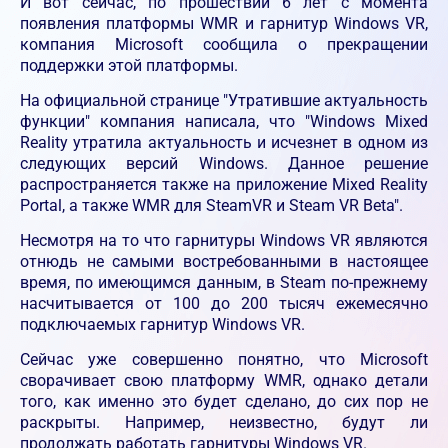
И вот сейчас, по прошествии 6 лет с момента
появления платформы WMR и гарнитур Windows VR,
компания Microsoft сообщила о прекращении
поддержки этой платформы.
На официальной странице "Утратившие актуальность
функции" компания написала, что "Windows Mixed
Reality утратила актуальность и исчезнет в одном из
следующих версий Windows. Данное решение
распространяется также на приложение Mixed Reality
Portal, а также WMR для SteamVR и Steam VR Beta".
Несмотря на то что гарнитуры Windows VR являются
отнюдь не самыми востребованными в настоящее
время, по имеющимся данным, в Steam по-прежнему
насчитывается от 100 до 200 тысяч ежемесячно
подключаемых гарнитур Windows VR.
Сейчас уже совершенно понятно, что Microsoft
сворачивает свою платформу WMR, однако детали
того, как именно это будет сделано, до сих пор не
раскрыты. Например, неизвестно, будут ли
продолжать работать гарнитуры Windows VR.