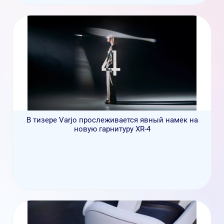
В тизере Varjo прослеживается явный намек на
новую гарнитуру XR-4