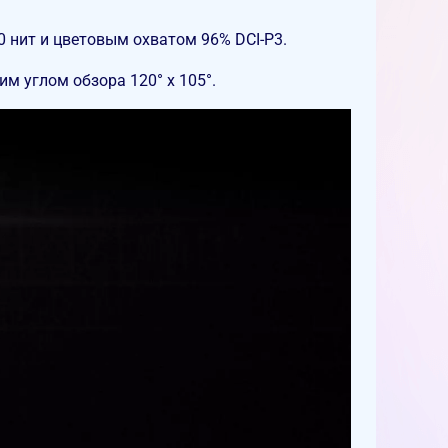
 нит и цветовым охватом 96% DCI-P3.
 углом обзора 120° x 105°.