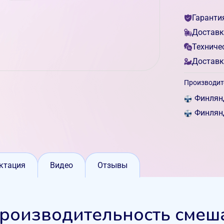
Гаранти
Доставк
Техниче
Доставк
Производит
Финлян
Финлян
ктация
Видео
Отзывы
роизводительность смеш