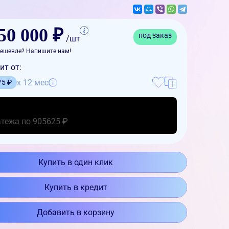
50 000 ₽
под заказ
/шт
ешевле? Напишите нам!
ит от:
x 12 мес
75 ₽
атежа по 905625 ₽
Купить в один клик
Купить в кредит
Добавить в корзину