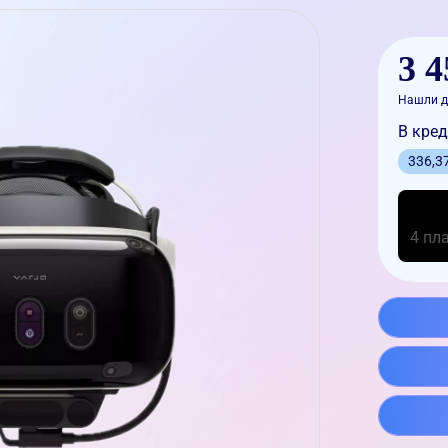
3 4
Нашли д
В кред
336,3
4 пл