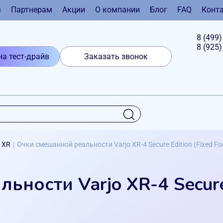
я
Партнерам
Акции
О компании
Блог
FAQ
Конт
8 (499
8 (925
на тест-драйв
Заказать звонок
o XR
Очки смешанной реальности Varjo XR-4 Secure Edition (Fixed Fo
|
ьности Varjo XR-4 Secure