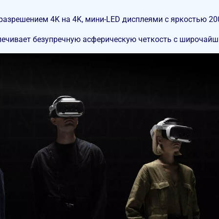
разрешением 4K на 4K, мини-LED дисплеями с яркостью 200
ечивает безупречную асферическую четкость c широчайшим