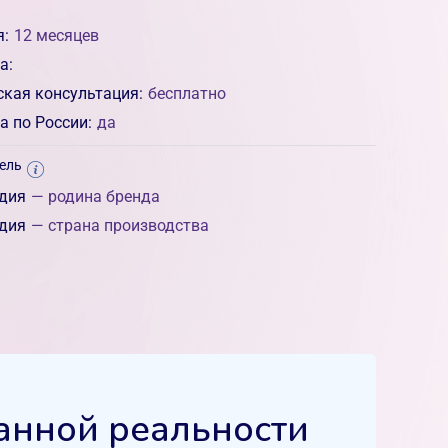
я:
12 месяцев
а:
ская консультация:
бесплатно
а по России:
да
ель
дия
— родина бренда
дия
— страна производства
анной реальности