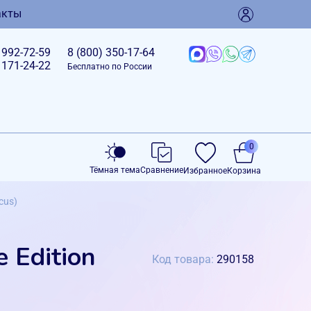
акты
)
992-72-59
8 (800)
350-17-64
)
171-24-22
Бесплатно по России
0
Тёмная тема
Сравнение
Избранное
Корзина
cus)
 Edition
Код товара:
290158