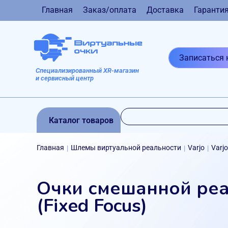
Главная
Заказ/оплата
Доставка
Гаранти
Записаться 
Специализированный XR-магазин
и сервисный центр
Каталог товаров
Главная
Шлемы виртуальной реальности
Varjo
Varj
|
|
|
Очки смешанной реал
(Fixed Focus)