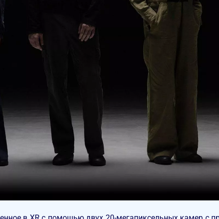
енное в XR с помощью двух 20-мегапиксельных камер с п