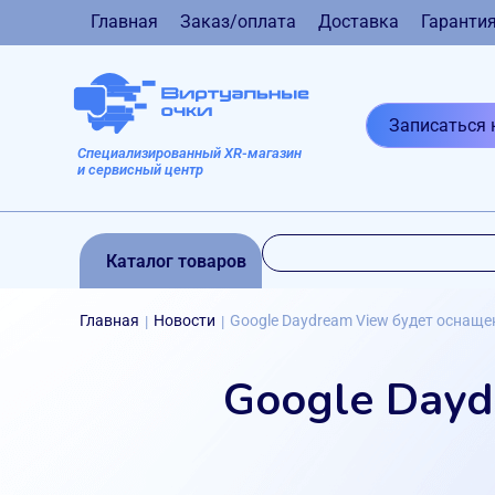
Главная
Заказ/оплата
Доставка
Гаранти
Записаться 
Специализированный XR-магазин
и сервисный центр
Каталог товаров
Главная
Новости
Google Daydream View будет оснащ
|
|
Google Dayd