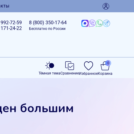
акты
)
992-72-59
8 (800)
350-17-64
)
171-24-22
Бесплатно по России
0
Тёмная тема
Сравнение
Избранное
Корзина
ащен большим