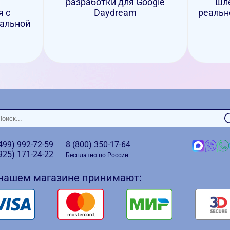
разработки для Google
шл
я с
Daydream
реальн
уальной
(499)
992-72-59
8 (800)
350-17-64
(925)
171-24-22
Бесплатно по России
 нашем магазине принимают: