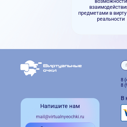
возможности
взаимодействи
предметами в вирт
реальности
8 
8 
В
Напишите нам
mail@virtualnyeochki.ru