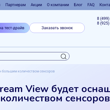
я
Партнерам
Акции
О компании
Блог
FAQ
Конт
8 (499
8 (925
на тест-драйв
Заказать звонок
ен большим количеством сенсоров
ream View будет осн
количеством сенсоров