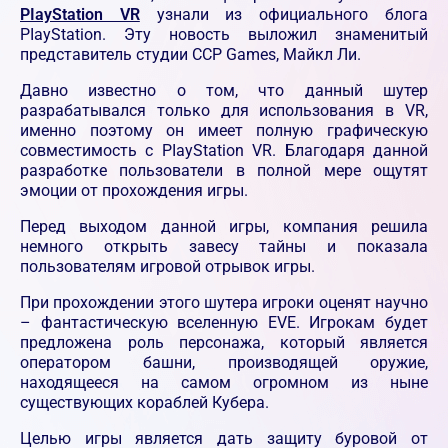
PIayStation VR
узнали из официального блога
PIayStation. Эту новость выложил знаменитый
представитель студии ССР Games, Майкл Ли.
Давно известно о том, что данный шутер
разрабатывался только для использования в VR,
именно поэтому он имеет полную графическую
совместимость с PIayStation VR. Благодаря данной
разработке пользователи в полной мере ощутят
эмоции от прохождения игры.
Перед выходом данной игры, компания решила
немного открыть завесу тайны и показала
пользователям игровой отрывок игры.
При прохождении этого шутера игроки оценят научно
– фантастическую вселенную EVE. Игрокам будет
предложена роль персонажа, который является
оператором башни, производящей оружие,
находящееся на самом огромном из ныне
существующих кораблей Кубера.
Целью игры является дать защиту буровой от