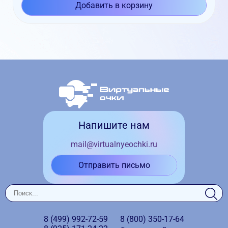
Добавить в корзину
Напишите нам
mail@virtualnyeochki.ru
Отправить письмо
8 (499)
992-72-59
8 (800)
350-17-64