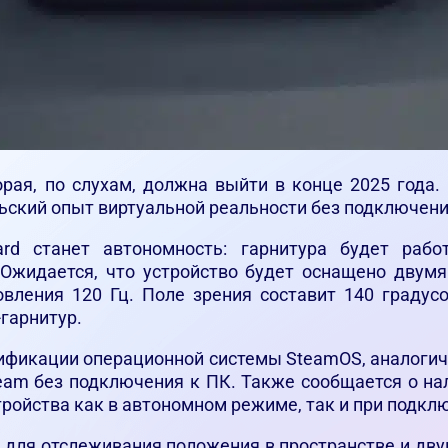
рая, по слухам, должна выйти в конце 2025 года.
ельский опыт виртуальной реальности без подключен
rd станет автономность: гарнитура будет работ
 Ожидается, что устройство будет оснащено двум
вления 120 Гц. Поле зрения составит 140 градус
гарнитур.
ификации операционной системы SteamOS, аналогично
team без подключения к ПК. Также сообщается о на
стройства как в автономном режиме, так и при подк
 для отслеживания положения в пространстве и дв