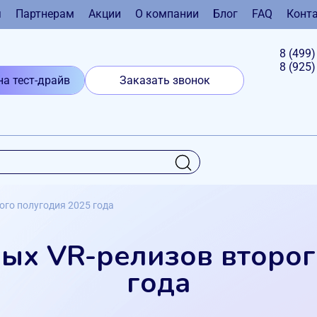
я
Партнерам
Акции
О компании
Блог
FAQ
Конт
8 (499
8 (925
на тест-драйв
Заказать звонок
го полугодия 2025 года
ых VR-релизов второг
года