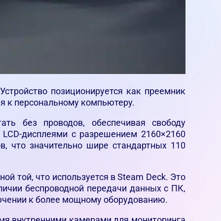
 Устройство позиционируется как преемник
ия к персональному компьютеру.
ать без проводов, обеспечивая свободу
я LCD-дисплеями с разрешением 2160×2160
ов, что значительно шире стандартных 110
й той, что используется в Steam Deck. Это
личии беспроводной передачи данных с ПК,
лючении к более мощному оборудованию.
умя внутренними камерами для мониторинга