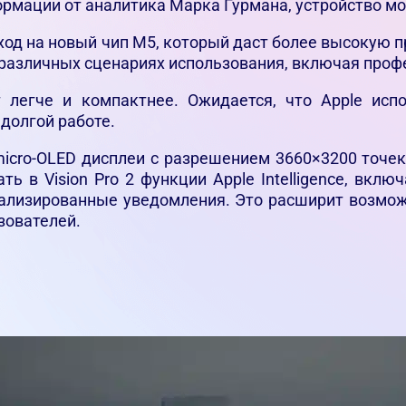
ормации от аналитика Марка Гурмана, устройство мо
од на новый чип M5, который даст более высокую 
 различных сценариях использования, включая про
т легче и компактнее. Ожидается, что Apple ис
долгой работе.
icro-OLED дисплеи с разрешением 3660×3200 точек
ать в Vision Pro 2 функции Apple Intelligence, вк
ализированные уведомления. Это расширит возмож
зователей.