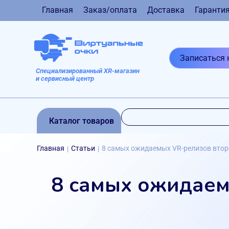
Главная
Заказ/оплата
Доставка
Гаранти
Записаться 
Специализированный XR-магазин
и сервисный центр
Каталог товаров
Главная
Статьи
8 самых ожидаемых VR-релизов второ
|
|
8 самых ожидаем