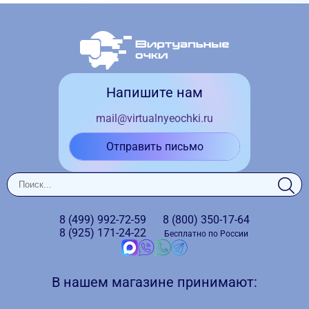
Напишите нам
mail@virtualnyeochki.ru
Отправить письмо
8 (499)
992-72-59
8 (800)
350-17-64
8 (925)
171-24-22
Бесплатно по России
В нашем магазине принимают: