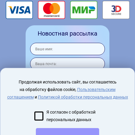
Новостная рассылка
Продолжая использовать сайт, вы соглашаетесь
на обработку файлов cookie,
Пользовательским
Я согласен на
обработку персональных
данных
соглашением
и
Политикой обработки персональных данных
Я согласен с обработкой
персональных данных
2015 - 2026 virtualnyeochki.ru