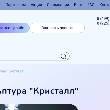
я
Партнерам
Акции
О компании
Блог
FAQ
Конт
8 (499
8 (925
на тест-драйв
Заказать звонок
ура "Кристалл"
ьптура "Кристалл"