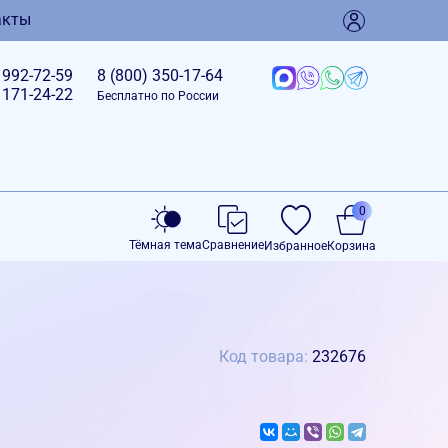
акты
)
992-72-59
8 (800)
350-17-64
)
171-24-22
Бесплатно по России
0
Тёмная тема
Сравнение
Избранное
Корзина
Код товара:
232676