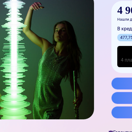
4 9
Нашли д
В кред
477,7
4 пл