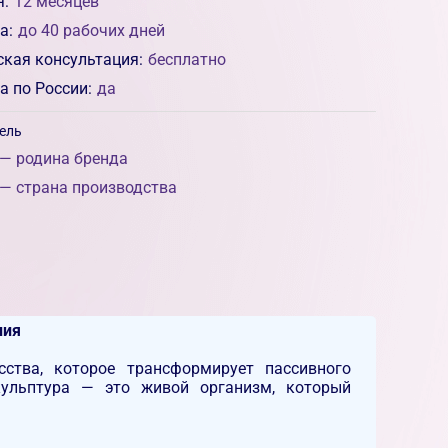
я:
12 месяцев
а:
до 40 рабочих дней
ская консультация:
бесплатно
а по России:
да
ель
— родина бренда
— страна производства
ния
сства, которое трансформирует пассивного
кульптура — это живой организм, который