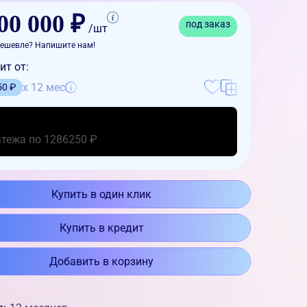
00 000 ₽
под заказ
/шт
ешевле? Напишите нам!
ит от:
x 12 мес
50 ₽
атежа по 1286250 ₽
Купить в один клик
Купить в кредит
Добавить в корзину