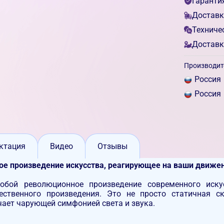
Гаранти
Доставк
Техниче
Доставк
Производит
Россия
Россия
ктация
Видео
Отзывы
ое произведение искусства, реагирующее на ваши движе
 собой революционное произведение современного иску
ественного произведения. Это не просто статичная с
чает чарующей симфонией света и звука.