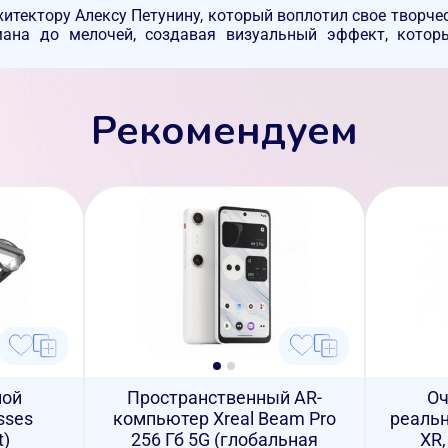
итектору Алексу Петунину, который воплотил свое творче
ана до мелочей, создавая визуальный эффект, котор
Рекомендуем
ной
Пространственный AR-
Оч
sses
компьютер Xreal Beam Pro
реальн
t)
256 Гб 5G (глобальная
XR,