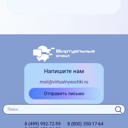
Напишите нам
mail@virtualnyeochki.ru
Отправить письмо
8 (499)
992-72-59
8 (800)
350-17-64