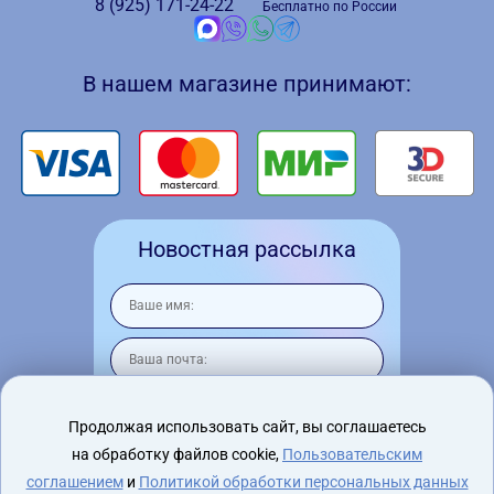
8 (925)
171-24-22
Бесплатно по России
В нашем магазине принимают:
Новостная рассылка
Продолжая использовать сайт, вы соглашаетесь
на обработку файлов cookie,
Пользовательским
Я согласен на
обработку персональных
данных
соглашением
и
Политикой обработки персональных данных