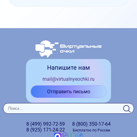
Напишите нам
mail@virtualnyeochki.ru
Отправить письмо
8 (499)
992-72-59
8 (800)
350-17-64
8 (925)
171-24-22
Бесплатно по России