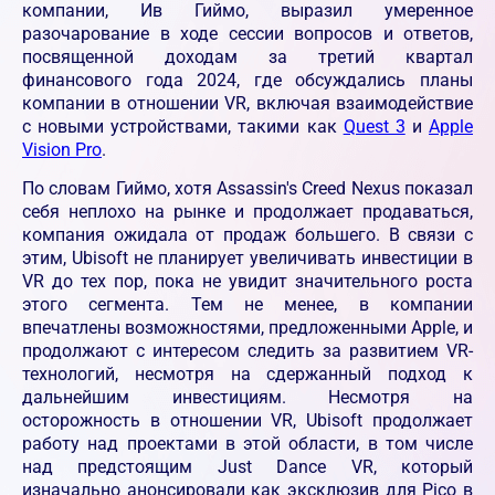
компании, Ив Гиймо, выразил умеренное
разочарование в ходе сессии вопросов и ответов,
посвященной доходам за третий квартал
финансового года 2024, где обсуждались планы
компании в отношении VR, включая взаимодействие
с новыми устройствами, такими как
Quest 3
и
Apple
Vision Pro
.
По словам Гиймо, хотя Assassin's Creed Nexus показал
себя неплохо на рынке и продолжает продаваться,
компания ожидала от продаж большего. В связи с
этим, Ubisoft не планирует увеличивать инвестиции в
VR до тех пор, пока не увидит значительного роста
этого сегмента. Тем не менее, в компании
впечатлены возможностями, предложенными Apple, и
продолжают с интересом следить за развитием VR-
технологий, несмотря на сдержанный подход к
дальнейшим инвестициям. Несмотря на
осторожность в отношении VR, Ubisoft продолжает
работу над проектами в этой области, в том числе
над предстоящим Just Dance VR, который
изначально анонсировали как эксклюзив для Pico в