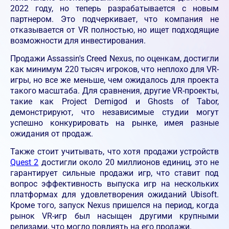
2022 году, но теперь разрабатывается с новым
партнером. Это подчеркивает, что компания не
отказывается от VR полностью, но ищет подходящие
возможности для инвестирования.
Продажи Assassin's Creed Nexus, по оценкам, достигли
как минимум 220 тысяч игроков, что неплохо для VR-
игры, но все же меньше, чем ожидалось для проекта
такого масштаба. Для сравнения, другие VR-проекты,
такие как Project Demigod и Ghosts of Tabor,
демонстрируют, что независимые студии могут
успешно конкурировать на рынке, имея разные
ожидания от продаж.
Также стоит учитывать, что хотя продажи устройств
Quest 2
достигли около 20 миллионов единиц, это не
гарантирует сильные продажи игр, что ставит под
вопрос эффективность выпуска игр на нескольких
платформах для удовлетворения ожиданий Ubisoft.
Кроме того, запуск Nexus пришелся на период, когда
рынок VR-игр был насыщен другими крупными
релизами, что могло повлиять на его продажи.