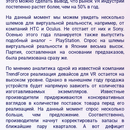
этого можно сделать вывод, что рынок VR индустрии
постепенно растет более, чем на 50% в год.
На данный момент мы можем увидеть несколько
шлемов для виртуальной реальности, например, от
компаний HTC и Oculus. Не отстает от них и Sony.
Осенью этого года планируется также выпустить
подобный аналог – PlayStation. Спрос на шлемы
виртуальной реальности в Японии весьма высок.
Партия, составленная на основании предзаказов,
была реализована сразу же.
По мнению аналитика одной из известной компании
TrendForce реализация девайсов для VR остается на
высоком уровне. Однако в нынешнем году продажа
устройств будет напрямую зависеть от количества
изготавливаемых экземпляров. Известные
производители придерживаются консервативных
взглядов в количестве поставок товара перед его
реализацией. На данный момент спрос несколько
больше, чем предложение. Соответственно,
производители начнут корректировать запасы в
ближайшие пару кварталов. А вот дефицит