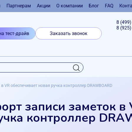
я
Партнерам
Акции
О компании
Блог
FAQ
Конт
8 (499
8 (925
на тест-драйв
Заказать звонок
к в VR обеспечивает новая ручка контроллер DRAWBOARD
орт записи заметок в
ручка контроллер DR