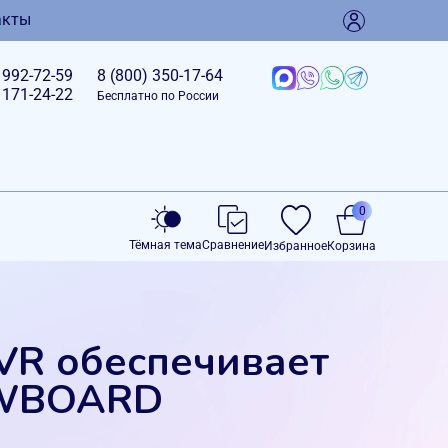
акты
)
992-72-59
8 (800)
350-17-64
)
171-24-22
Бесплатно по России
0
Тёмная тема
Сравнение
Избранное
Корзина
 VR обеспечивает
AWBOARD