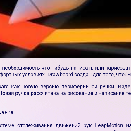
 необходимость что-нибудь написать или нарисоват
мфортных условиях. Drawboard создан для того, чтоб
oard как новую версию периферийной ручки. Изде
овая ручка рассчитана на рисование и написание те
шение
стеме отслеживания движений рук LeapMotion на 