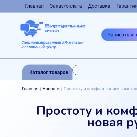
Главная
Заказ/оплата
Доставка
Гаранти
Записаться 
Специализированный XR-магазин
и сервисный центр
Каталог товаров
Главная
Новости
Простоту и комфорт записи замето
|
|
Простоту и комф
новая 