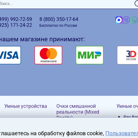
(499)
992-72-59
8 (800)
350-17-64
(925)
171-24-22
Бесплатно по России
 нашем магазине принимают:
Умные устройства
Очки смешанной
Умные о
реальности (Mixed
Ray Ba
Reality)
HP
глашаетесь на обработку файлов cookie,
Пользовате