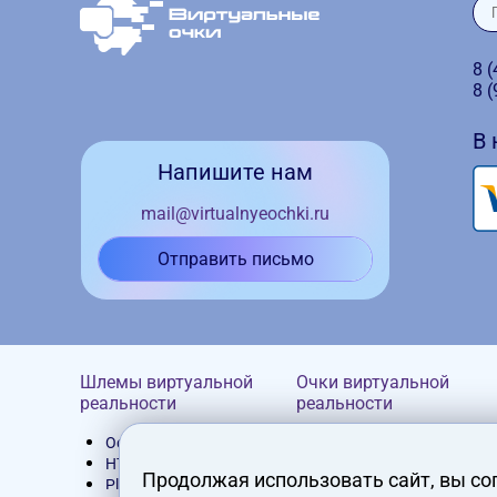
8 
8 
В
Напишите нам
mail@virtualnyeochki.ru
Отправить письмо
Шлемы виртуальной
Очки виртуальной
реальности
реальности
Oculus Rift
Homido
HTC Vive
Google Cardboard
Продолжая использовать сайт, вы со
PlayStation VR
VR Box