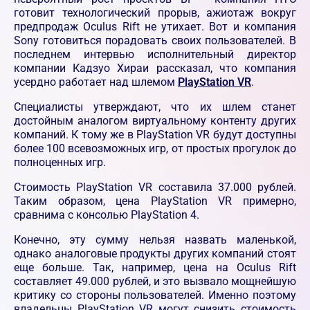
готовит технологический прорыв, ажиотаж вокруг
предпродаж Oculus Rift не утихает. Вот и компания
Sony готовиться порадовать своих пользователей. В
последнем интервью исполнительный директор
компании Кадзуо Хираи рассказал, что компания
усердно работает над шлемом
PlayStation VR
.
Специалисты утверждают, что их шлем станет
достойным аналогом виртуальному контенту других
компаний. К тому же в PlayStation VR будут доступны
более 100 всевозможных игр, от простых прогулок до
полноценных игр.
Стоимость PlayStation VR составила 37.000 рублей.
Таким образом, цена PlayStation VR примерно,
сравнима с консолью PlayStation 4.
Конечно, эту сумму нельзя назвать маленькой,
однако аналоговые продукты других компаний стоят
еще больше. Так, например, цена на Oculus Rift
составляет 49.000 рублей, и это вызвало мощнейшую
критику со стороны пользователей. Именно поэтому
владельцы PlayStation VR могут снизить стоимость