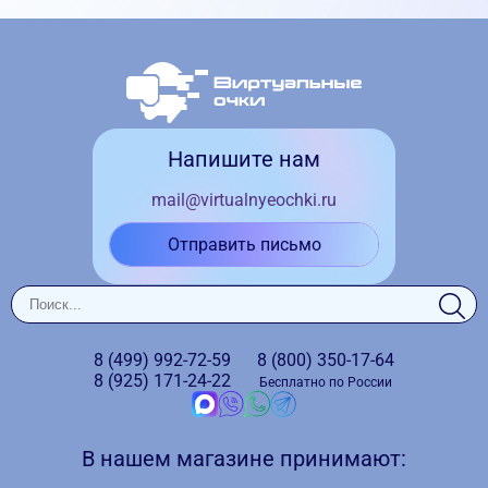
Напишите нам
mail@virtualnyeochki.ru
Отправить письмо
8 (499)
992-72-59
8 (800)
350-17-64
8 (925)
171-24-22
Бесплатно по России
В нашем магазине принимают: