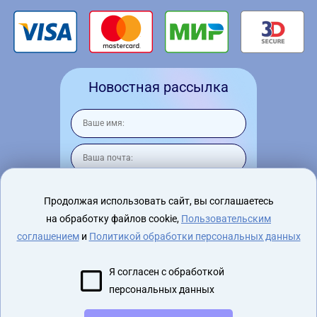
Новостная рассылка
Продолжая использовать сайт, вы соглашаетесь
на обработку файлов cookie,
Пользовательским
Я согласен на
обработку персональных
данных
соглашением
и
Политикой обработки персональных данных
Я согласен с обработкой
персональных данных
2015 - 2026 virtualnyeochki.ru