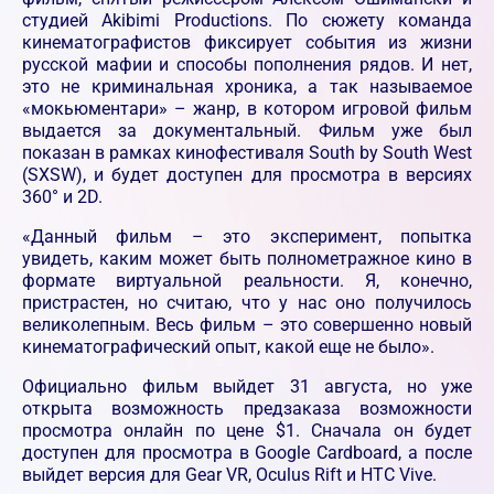
студией Akibimi Productions. По сюжету команда
кинематографистов фиксирует события из жизни
русской мафии и способы пополнения рядов. И нет,
это не криминальная хроника, а так называемое
«мокьюментари» – жанр, в котором игровой фильм
выдается за документальный. Фильм уже был
показан в рамках кинофестиваля South by South West
(SXSW), и будет доступен для просмотра в версиях
360° и 2D.
«Данный фильм – это эксперимент, попытка
увидеть, каким может быть полнометражное кино в
формате виртуальной реальности. Я, конечно,
пристрастен, но считаю, что у нас оно получилось
великолепным. Весь фильм – это совершенно новый
кинематографический опыт, какой еще не было».
Официально фильм выйдет 31 августа, но уже
открыта возможность предзаказа возможности
просмотра онлайн по цене $1. Сначала он будет
доступен для просмотра в Google Cardboard, а после
выйдет версия для Gear VR, Oculus Rift и HTC Vive.