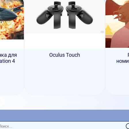
нка для
Oculus Touch
tion 4
номи