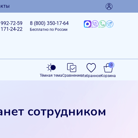
акты
)
992-72-59
8 (800)
350-17-64
)
171-24-22
Бесплатно по России
0
Тёмная тема
Сравнение
Избранное
Корзина
анет сотрудником