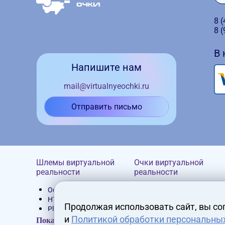
8 
8 
В
Напишите нам
mail@virtualnyeochki.ru
Отправить письмо
Шлемы виртуальной
Очки виртуальной
реальности
реальности
Oculus Rift
Homido
HTC Vive
Google Cardboard
Продолжая использовать сайт, вы со
PlayStation VR
VR Box
и
Политикой обработки персональны
Устройства Pimax
Bobovr
Показать все