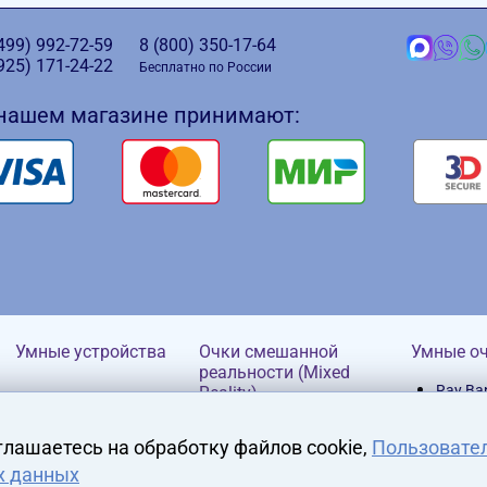
(499)
992-72-59
8 (800)
350-17-64
(925)
171-24-22
Бесплатно по России
 нашем магазине принимают:
Умные устройства
Очки смешанной
Умные о
реальности (Mixed
Ray Ba
Reality)
HP
глашаетесь на обработку файлов cookie,
Пользовате
х данных