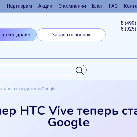
я
Партнерам
Акции
О компании
Блог
FAQ
Конт
8 (499
8 (925
на тест-драйв
Заказать звонок
 станет сотрудником Google
ер HTC Vive теперь ст
Google