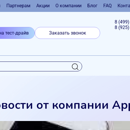
я
Партнерам
Акции
О компании
Блог
FAQ
Конт
8 (499
8 (925
на тест-драйв
Заказать звонок
вости от компании Ap