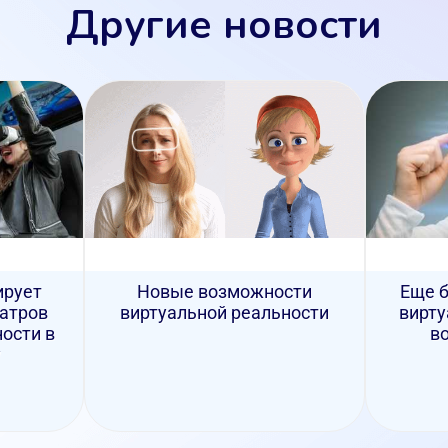
Другие новости
ирует
Новые возможности
Еще б
еатров
виртуальной реальности
вирту
ости в
в
у