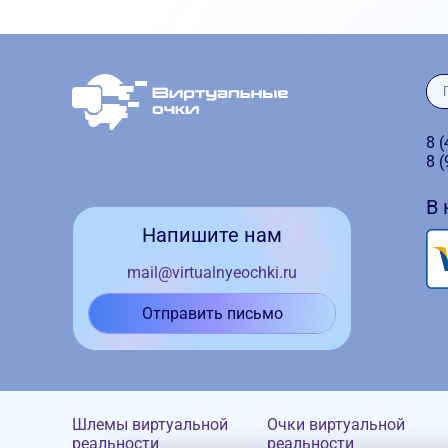
8 
8 
В
Напишите нам
mail@virtualnyeochki.ru
Отправить письмо
Шлемы виртуальной
Очки виртуальной
реальности
реальности