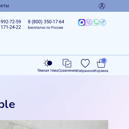
акты
)
992-72-59
8 (800)
350-17-64
)
171-24-22
Бесплатно по России
0
Тёмная тема
Сравнение
Избранное
Корзина
ple