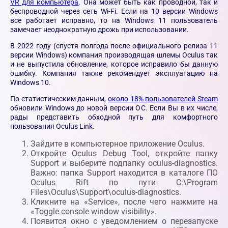
VR для компьютера
. Она может быть как проводной, так и
беспроводной через сеть Wi-Fi. Если на 10 версии Windows
все работает исправно, то на Windows 11 пользователь
замечает неоднократную дрожь при использовании.
В 2022 году (спустя полгода после официального релиза 11
версии Windows) компания производящая шлемы Oculus так
и не выпустила обновление, которое исправило бы данную
ошибку. Компания также рекомендует эксплуатацию на
Windows 10.
По статистическим данным,
около 18% пользователей Steam
обновили Windows до новой версии ОС. Если Вы в их числе,
рады представить обходной путь для комфортного
пользования Oculus Link.
Зайдите в компьютерное приложение Oculus.
Откройте Oculus Debug Tool, откройте папку
Support и выберите подпапку oculus-diagnostics.
Важно: папка Support находится в каталоге ПО
Oculus Rift по пути C:\Program
Files\Oculus\Support\oculus-diagnostics.
Кликните на «Service», после чего нажмите на
«Toggle console window visibility».
Появится окно с уведомлением о перезапуске