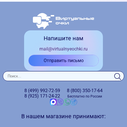
Напишите нам
mail@virtualnyeochki.ru
Отправить письмо
8 (499)
992-72-59
8 (800)
350-17-64
8 (925)
171-24-22
Бесплатно по России
В нашем магазине принимают: