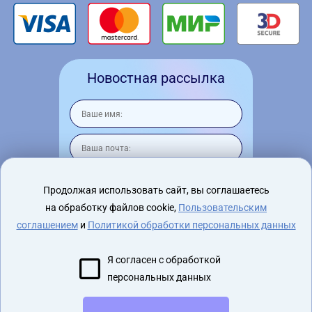
Новостная рассылка
Продолжая использовать сайт, вы соглашаетесь
на обработку файлов cookie,
Пользовательским
Я согласен на
обработку персональных
данных
соглашением
и
Политикой обработки персональных данных
Я согласен с обработкой
персональных данных
2015 - 2026 virtualnyeochki.ru