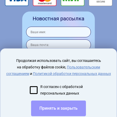
Новостная рассылка
Продолжая использовать сайт, вы соглашаетесь
на обработку файлов cookie,
Пользовательским
Я согласен на
обработку персональных
данных
соглашением
и
Политикой обработки персональных данных
Я согласен с обработкой
персональных данных
2015 - 2026 virtualnyeochki.ru
Принять и закрыть