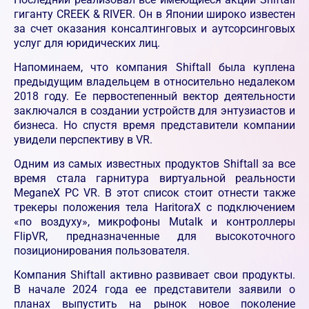
гиганту CREEK & RIVER. Он в Японии широко известен
за счет оказания консалтинговых и аутсорсинговых
услуг для юридических лиц.
Напоминаем, что компания Shiftall была куплена
предыдущим владельцем в относительно недалеком
2018 году. Ее первостепенный вектор деятельности
заключался в создании устройств для энтузиастов и
бизнеса. Но спустя время представители компании
увидели перспективу в VR.
Одним из самых известных продуктов Shiftall за все
время стала гарнитура виртуальной реальности
MeganeX PC VR. В этот список стоит отнести также
трекеры положения тела HaritoraX с подключением
«по воздуху», микрофоны Mutalk и контроллеры
FlipVR, предназначенные для высокоточного
позиционирования пользователя.
Компания Shiftall активно развивает свои продукты.
В начале 2024 года ее представители заявили о
планах выпустить на рынок новое поколение