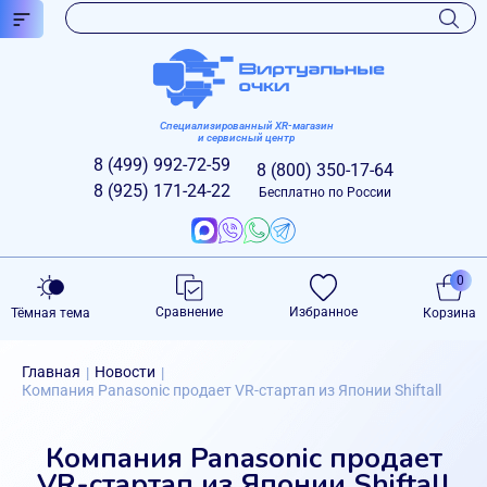
Специализированный XR-магазин
и сервисный центр
8 (499)
992-72-59
8 (800)
350-17-64
8 (925)
171-24-22
Бесплатно по России
0
Сравнение
Избранное
Тёмная тема
Корзина
Главная
Новости
|
|
Компания Panasonic продает VR-стартап из Японии Shiftall
Компания Panasonic продает
VR-стартап из Японии Shiftall