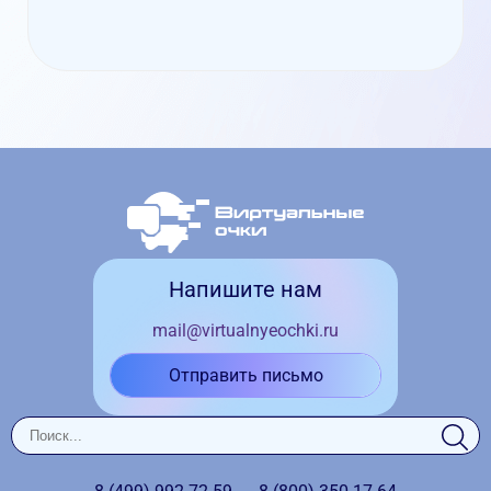
Напишите нам
mail@virtualnyeochki.ru
Отправить письмо