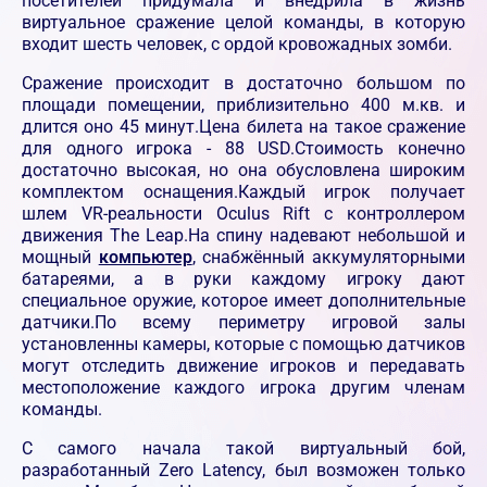
посетителей придумала и внедрила в жизнь
виртуальное сражение целой команды, в которую
входит шесть человек, с ордой кровожадных зомби.
Сражение происходит в достаточно большом по
площади помещении, приблизительно 400 м.кв. и
длится оно 45 минут.Цена билета на такое сражение
для одного игрока - 88 USD.Стоимость конечно
достаточно высокая, но она обусловлена широким
комплектом оснащения.Каждый игрок получает
шлем VR-реальности Oculus Rift с контроллером
движения The Leap.На спину надевают небольшой и
мощный
компьютер
, снабжённый аккумуляторными
батареями, а в руки каждому игроку дают
специальное оружие, которое имеет дополнительные
датчики.По всему периметру игровой залы
установленны камеры, которые с помощью датчиков
могут отследить движение игроков и передавать
местоположение каждого игрока другим членам
команды.
С самого начала такой виртуальный бой,
разработанный Zero Latency, был возможен только