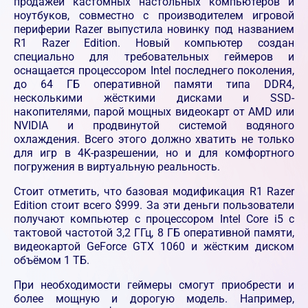
продажей кастомных настольных компьютеров и
ноутбуков, совместно с производителем игровой
периферии Razer выпустила новинку под названием
R1 Razer Edition. Новый компьютер создан
специально для требовательных геймеров и
оснащается процессором Intel последнего поколения,
до 64 ГБ оперативной памяти типа DDR4,
несколькими жёсткими дисками и SSD-
накопителями, парой мощных видеокарт от AMD или
NVIDIA и продвинутой системой водяного
охлаждения. Всего этого должно хватить не только
для игр в 4K-разрешении, но и для комфортного
погружения в виртуальную реальность.
Стоит отметить, что базовая модификация R1 Razer
Edition стоит всего $999. За эти деньги пользователи
получают компьютер с процессором Intel Core i5 с
тактовой частотой 3,2 ГГц, 8 ГБ оперативной памяти,
видеокартой GeForce GTX 1060 и жёстким диском
объёмом 1 ТБ.
При необходимости геймеры смогут приобрести и
более мощную и дорогую модель. Например,