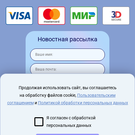
Новостная рассылка
Продолжая использовать сайт, вы соглашаетесь
на обработку файлов cookie,
Пользовательским
Я согласен на
обработку персональных
данных
соглашением
и
Политикой обработки персональных данных
Я согласен с обработкой
персональных данных
2015 - 2026 virtualnyeochki.ru