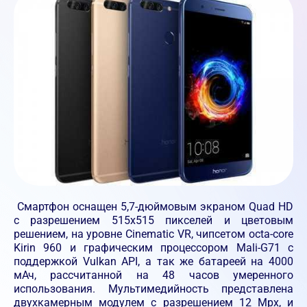
Смартфон оснащен 5,7-дюймовым экраном Quad HD
с разрешением 515х515 пикселей и цветовым
решением, на уровне Cinematic VR, чипсетом octa-core
Kirin 960 и графическим процессором Mali-G71 с
поддержкой Vulkan API, а так же батареей на 4000
мАч, рассчитанной на 48 часов умеренного
использования. Мультимедийность представлена
двухкамерным модулем с разрешением 12 Мpx, и