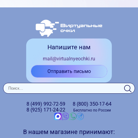
Напишите нам
mail@virtualnyeochki.ru
Отправить письмо
8 (499)
992-72-59
8 (800)
350-17-64
8 (925)
171-24-22
Бесплатно по России
В нашем магазине принимают: