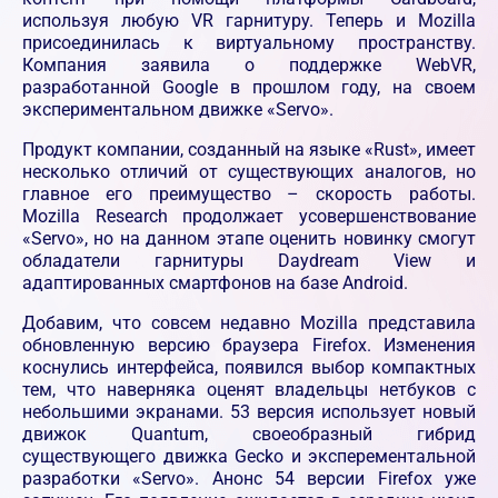
используя любую VR гарнитуру. Теперь и Mozilla
присоединилась к виртуальному пространству.
Компания заявила о поддержке WebVR,
разработанной Google в прошлом году, на своем
экспериментальном движке «Servo».
Продукт компании, созданный на языке «Rust», имеет
несколько отличий от существующих аналогов, но
главное его преимущество – скорость работы.
Mozilla Research продолжает усовершенствование
«Servo», но на данном этапе оценить новинку смогут
обладатели гарнитуры Daydream View и
адаптированных смартфонов на базе Android.
Добавим, что совсем недавно Mozilla представила
обновленную версию браузера Firefox. Изменения
коснулись интерфейса, появился выбор компактных
тем, что наверняка оценят владельцы нетбуков с
небольшими экранами. 53 версия использует новый
движок Quantum, своеобразный гибрид
существующего движка Gecko и эксперементальной
разработки «Servo». Анонс 54 версии Firefox уже