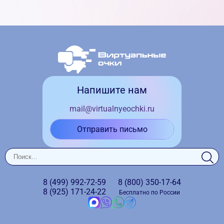
Напишите нам
mail@virtualnyeochki.ru
Отправить письмо
8 (499)
992-72-59
8 (800)
350-17-64
8 (925)
171-24-22
Бесплатно по России