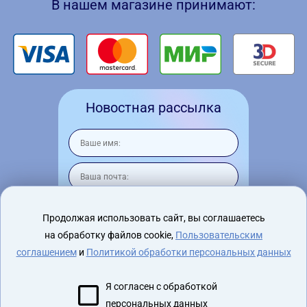
В нашем магазине принимают:
Новостная рассылка
Продолжая использовать сайт, вы соглашаетесь
на обработку файлов cookie,
Пользовательским
Я согласен на
обработку персональных
данных
соглашением
и
Политикой обработки персональных данных
Я согласен с обработкой
персональных данных