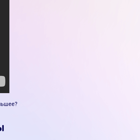
ольшее?
ы