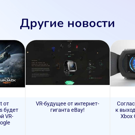
Другие новости
t от
VR-будущее от интернет-
Соглас
s будет
гиганта eBay!
к выход
й VR-
Xbox 
ogle