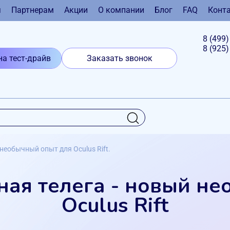
я
Партнерам
Акции
О компании
Блог
FAQ
Конт
8 (499
8 (925
на тест-драйв
Заказать звонок
 необычный опыт для Oculus Rift.
ная телега - новый н
Oculus Rift