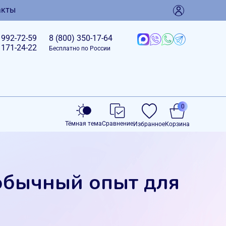
акты
)
992-72-59
8 (800)
350-17-64
)
171-24-22
Бесплатно по России
0
Тёмная тема
Сравнение
Избранное
Корзина
еобычный опыт для