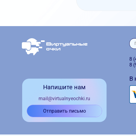
8 
8 
В
Напишите нам
mail@virtualnyeochki.ru
Отправить письмо