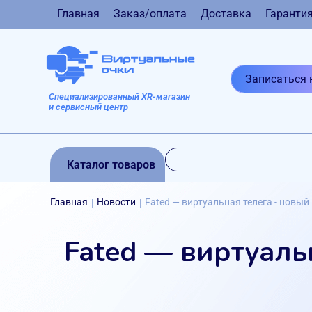
Главная
Заказ/оплата
Доставка
Гаранти
Записаться 
Специализированный XR-магазин
и сервисный центр
Каталог товаров
Главная
Новости
Fated — виртуальная телега - новый
|
|
Fated — виртуаль