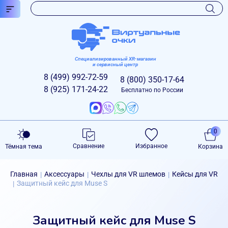
Специализированный XR-магазин
и сервисный центр
8 (499)
992-72-59
8 (800)
350-17-64
8 (925)
171-24-22
Бесплатно по России
0
Сравнение
Избранное
Тёмная тема
Корзина
Главная
Аксессуары
Чехлы для VR шлемов
Кейсы для VR
|
|
|
Защитный кейс для Muse S
|
Защитный кейс для Muse S